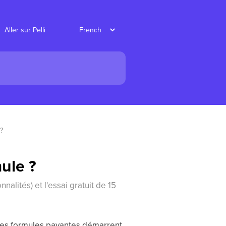
Aller sur Pelli
?
ule ?
nalités) et l'essai gratuit de 15
s les formules payantes démarrent