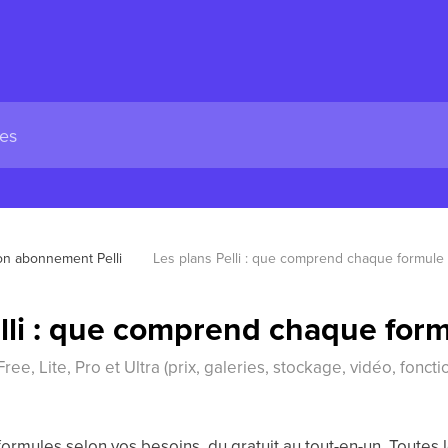
n abonnement Pelli
Les plans Pelli : que comprend chaque formule 
lli : que comprend chaque form
e, Lite, Pro et Ultra (prix, galeries, stockage, vidéo, fonction
 formules selon vos besoins, du gratuit au tout-en-un. Toute