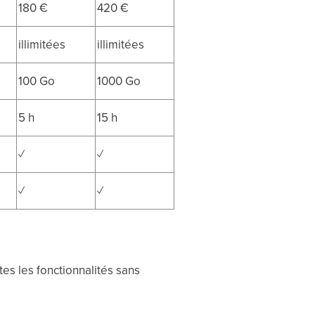
180 €
420 €
illimitées
illimitées
100 Go
1000 Go
5 h
15 h
✓
✓
✓
✓
tes les fonctionnalités sans