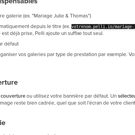
dispensables
re galerie (ex. "Mariage Julie & Thomas")
atiquement depuis le titre (ex.
votrenom.pelli.io/mariage-
e est déjà prise, Pelli ajoute un suffixe tout seul.
ar défaut
rganiser vos galeries par type de prestation par exemple. V
erture
 couverture
ou utilisez votre bannière par défaut. Un
sélecte
image reste bien cadrée, quel que soit l'écran de votre client
ie