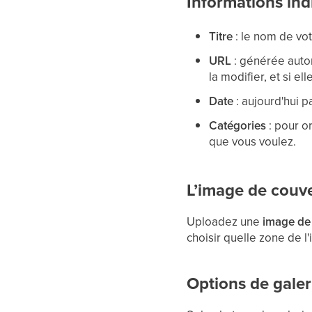
Informations in
Titre
: le nom de vot
URL
: générée autom
la modifier, et si ell
Date
: aujourd'hui p
Catégories
: pour o
que vous voulez.
L’image de couv
Uploadez une
image de
choisir quelle zone de l'
Options de galer