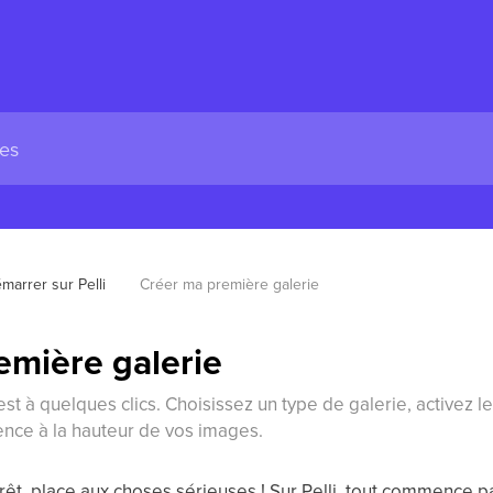
marrer sur Pelli
Créer ma première galerie
emière galerie
st à quelques clics. Choisissez un type de galerie, activez le
ence à la hauteur de vos images.
rêt, place aux choses sérieuses ! Sur Pelli, tout commence pa