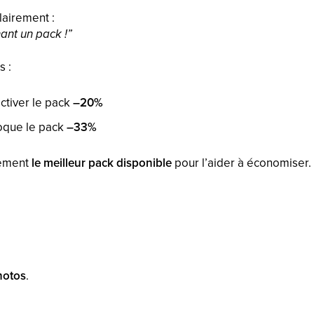
clairement :
nt un pack !”
s :
 activer le pack
–20%
loque le pack
–33%
uement
le meilleur pack disponible
pour l’aider à économiser.
hotos
.