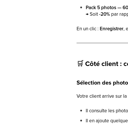
Pack 5 photos — 6
→ Soit
-20%
par rapp
En un clic :
Enregistrer
, 
🛒
Côté client :
Sélection des phot
Votre client arrive sur la
Il consulte les phot
Il en ajoute quelque