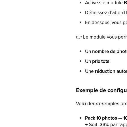
Activez le module
B
Définissez d’abord 
En dessous, vous 
👉
Le module vous perme
Un
nombre de phot
Un
prix total
Une
réduction aut
Exemple de configu
Voici deux exemples pré
Pack 10 photos — 
→ Soit
-33%
par rapp