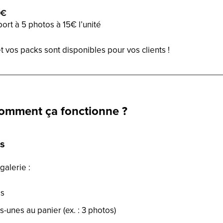
0€
ort à 5 photos à 15€ l’unité
et vos packs sont disponibles pour vos clients !
 comment ça fonctionne ?
os
 galerie :
os
s-unes au panier (ex. : 3 photos)