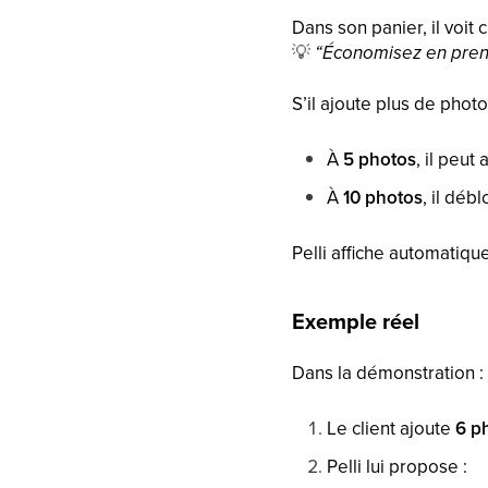
Dans son panier, il voit 
💡
“Économisez en prena
S’il ajoute plus de photo
À
5 photos
, il peut
À
10 photos
, il déb
Pelli affiche automatiq
Exemple réel
Dans la démonstration :
Le client ajoute
6 p
Pelli lui propose :