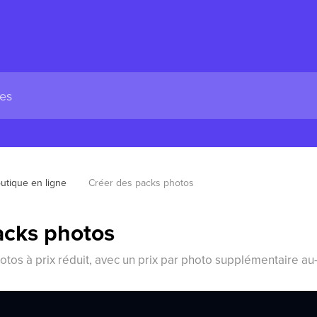
utique en ligne
Créer des packs photos
acks photos
otos à prix réduit, avec un prix par photo supplémentaire au